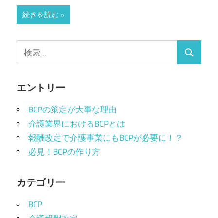
BCP
続きを読む
が
役
検
立
検
索:
つ
索
エントリー
BCPの策定が大事な理由
介護業界におけるBCPとは
報酬改定で介護事業にもBCPが必要に！？
必見！BCPの作り方
カテゴリー
BCP