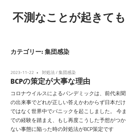
コ
ン
不測なことが起きても
テ
介
ン
護
ツ
事
へ
カテゴリー:
集団感染
業
ス
の
キ
2023-11-22
対処法
/
集団感染
ス
ッ
BCPの策定が大事な理由
ム
プ
ー
コロナウイルスによるパンデミックは、前代未聞
ズ
の出来事でどれが正しい答えかわからず日本だけ
な
ではなく世界中でパニックを起こしました。 今ま
復
での経験を踏まえ、もし再度こうした予想がつか
旧
ない事態に陥った時の対処法がBCP策定です
に